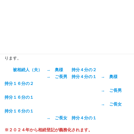
・不動産を売却したり、贈与したりする場合の
前提として、相続
登記がしてあることが必要
です。
被相続人名義 →①登記→ 相続人名義 →②登記→ 買主
名義
結局、①の相続登記をしてから、買主の方に所有権移転登記
をすることになります。
・万一、第２の相続が発生すると、その後の
共有関係が複雑
にな
ります。
被相続人（夫） → 奥様 持分４分の２
→ ご長男 持分４分の１ → 奥様
持分１６分の２
→ ご長男
持分１６分の１
→ ご長女
持分１６分の１
→ ご長女 持分４分の１
※２０２４年から相続登記が義務化されます。