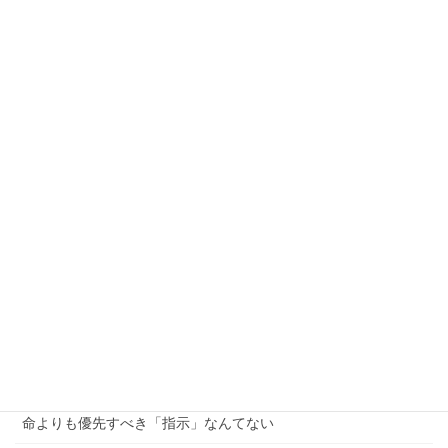
クレアール司法書士講座
司法書士通信講座 | 合格実績で選ぶならクレアール (crear-
ac.co.jp)
司法書士コラム | palette (crear-ac.co.jp)
にほんブログ村
にほんブログ村
最近の投稿
命よりも優先すべき「指示」なんてない