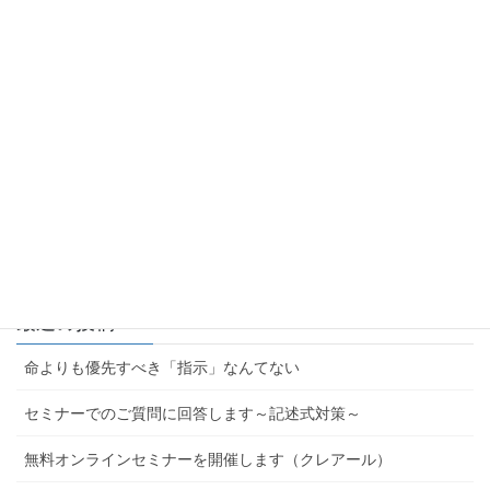
ー
司法書士通信講座 | 合格実績で選ぶならクレアール (crear-
ac.co.jp)
ジ
送
司法書士コラム | palette (crear-ac.co.jp)
り
にほんブログ村
にほんブログ村
最近の投稿
命よりも優先すべき「指示」なんてない
セミナーでのご質問に回答します～記述式対策～
無料オンラインセミナーを開催します（クレアール）