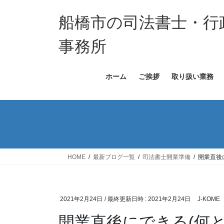
コ
ナ
ン
ビ
船橋市の司法書士・行
テ
ゲ
ン
ー
事務所
ツ
シ
へ
ョ
ホーム
ご挨拶
取り扱い業務
ス
ン
キ
に
ッ
移
プ
動
HOME
最新ブログ一覧
司法書士開業準備
開業直後
2021年2月24日
/ 最終更新日時 :
2021年2月24日
J-KOME
開業直後にできる(何