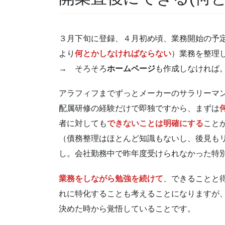
３月下旬に登録、４月初め頃、業務開始の予
より
何とかしなければならない
）業務を整理
→ そろそろ
ホームページ
も作成しなければ
アラフィフまでずっとメーカーのサラリーマ
配属研修の経験だけで即独ですから、まずは
者に対しても
できないことは明確にする
こと
（債務整理はほとんど知識もないし、後見も
し。会社勤務中で昨年度受けられなかった特
業務をしながら勉強を続けて
、できることと
れに特化することも考えることになりますが
決めた時から覚悟していることです。