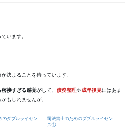
っています。
項が決まることを待っています。
も密接すぎる感覚
がして、
債務整理
や
成年後見
にはあま
るかもしれませんが。
めのダブルライセン
司法書士のためのダブルライセン
ス①