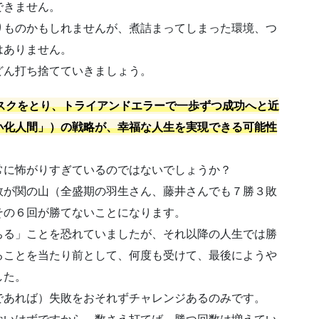
できません。
りものかもしれませんが、煮詰まってしまった環境、つ
はありません。
どん打ち捨てていきましょう。
スクをとり、トライアンドエラーで一歩ずつ成功へと近
小化人間」）の戦略が、幸福な人生を実現できる可能性
常に怖がりすぎているのではないでしょうか？
敗が関の山（全盛期の羽生さん、藤井さんでも７勝３敗
その６回が勝てないことになります。
ちる」ことを恐れていましたが、それ以降の人生では勝
ることを当たり前として、何度も受けて、最後にようや
した。
であれば）失敗をおそれずチャレンジあるのみです。