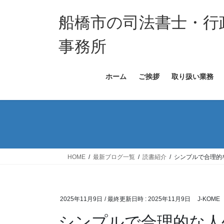
コ
ナ
ン
ビ
船橋市の司法書士・行
テ
ゲ
ン
ー
事務所
ツ
シ
へ
ョ
ホーム
ご挨拶
取り扱い業務
ス
ン
キ
に
ッ
移
プ
動
HOME
最新ブログ一覧
読書紹介
シンプルで合理的
2025年11月9日
/ 最終更新日時 :
2025年11月9日
J-KOME
シンプルで合理的な人