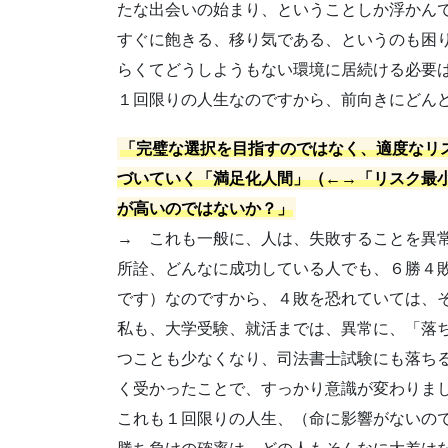
たな出会いの始まり、ということしか浮かん
すぐに飽きる、移り気である、というのも困
らくてどうしようもない環境に居続ける必要
１回限りの人生なのですから、前向きにどん
「完璧な選択を目指すのではなく、適度なリ
づいていく「満足化人間」（←→「リスク最
が高いのではないか？」
→ これも一般に、人は、失敗することを異
所詮、どんなに成功している人でも、６勝４
です）なのですから、４敗を恐れていては、
私も、大学受験、就活までは、異常に、「落
つことも少なくなり、司法書士試験にも落ち
く受かったことで、すっかり意識が変わりま
これも１回限りの人生、（命に影響がないの