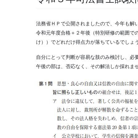
法務省ＨＰで公開されましたので、今年も解
令和元年度合格＋２年後（特別研修の範囲で
け））でどれだけ得点力が落ちているでしょ
自分にとって判断が容易な肢のみ検討し、必
午後の部は、否応なく、その解法しか採れま