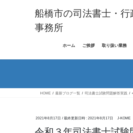
コ
ナ
ン
ビ
船橋市の司法書士・行
テ
ゲ
ン
ー
事務所
ツ
シ
へ
ョ
ホーム
ご挨拶
取り扱い業務
ス
ン
キ
に
ッ
移
プ
動
HOME
最新ブログ一覧
司法書士試験問題解答実践
2021年8月17日
/ 最終更新日時 :
2021年8月17日
J-KOME
令和３年司法書士試験