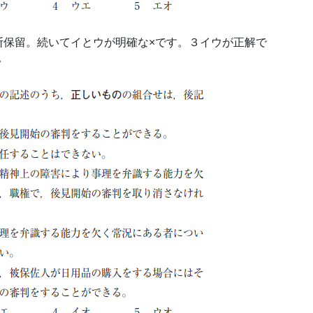
断保留。続いてイとウが明確な×です。３イウが正解で
？