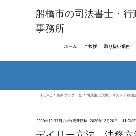
コ
ナ
ン
ビ
船橋市の司法書士・行
テ
ゲ
ン
ー
事務所
ツ
シ
へ
ョ
ホーム
ご挨拶
取り扱い業務
ス
ン
キ
に
ッ
移
プ
動
HOME
最新ブログ一覧
司法書士試験テキストと勉強
2020年12月7日
/ 最終更新日時 :
2020年12月20日
J-KOME
デイリー六法、法務六法