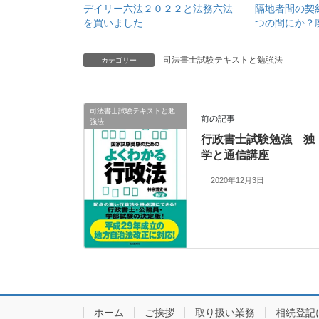
デイリー六法２０２２と法務六法
隔地者間の契
を買いました
つの間にか？
司法書士試験テキストと勉強法
カテゴリー
司法書士試験テキストと勉
前の記事
強法
行政書士試験勉強 独
学と通信講座
2020年12月3日
ホーム
ご挨拶
取り扱い業務
相続登記