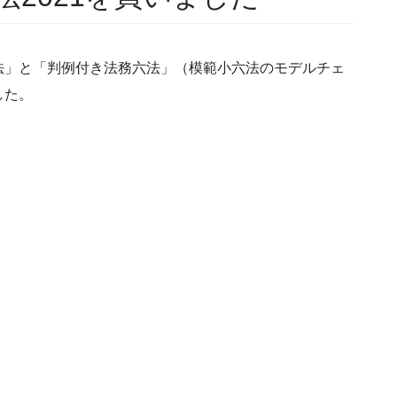
法」と「判例付き法務六法」（模範小六法のモデルチェ
した。