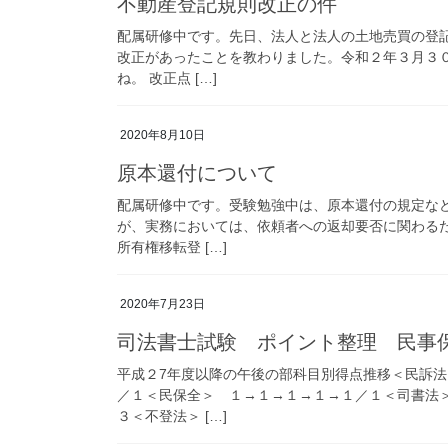
不動産登記規則改正の件
配属研修中です。先日、法人と法人の土地売買の登
改正があったことを教わりました。令和２年３月３
ね。 改正点 […]
2020年8月10日
原本還付について
配属研修中です。受験勉強中は、原本還付の規定な
が、実務においては、依頼者への返却要否に関わる
所有権移転登 […]
2020年7月23日
司法書士試験 ポイント整理 民事
平成２7年度以降の午後の部科目別得点推移＜民訴
／１＜民保全＞ １→１→１→１→１／１＜司書法
３＜不登法＞ […]