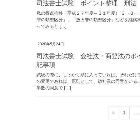
司法書士試験 ポイント整理 刑法
私の得点推移（平成２７年度～３１年度） ３→３→
罪の類型区分」、「放火罪の類型区分」などを結構
ってみると […]
2020年5月24日
司法書士試験 会社法・商登法のポ
記事項
試験の際に、しっかり頭に入っていれば、それだけ
の変更であれば、原則として、総社員の同意がいる
半数の同意で […]
投
固
«
1
…
稿
定
ペ
の
ー