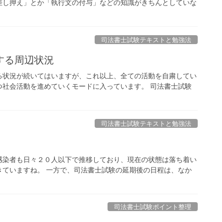
差し押え」とか「執行文の付与」などの知識がきちんとしていな
司法書士試験テキストと勉強法
する周辺状況
る状況が続いてはいますが、これ以上、全ての活動を自粛してい
つ社会活動を進めていくモードに入っています。 司法書士試験
司法書士試験テキストと勉強法
感染者も日々２０人以下で推移しており、現在の状態は落ち着い
きていますね。 一方で、司法書士試験の延期後の日程は、なか
司法書士試験ポイント整理