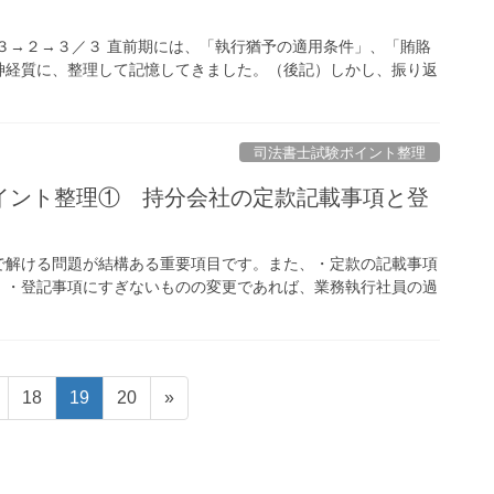
３→２→３／３ 直前期には、「執行猶予の適用条件」、「賄賂
神経質に、整理して記憶してきました。（後記）しかし、振り返
司法書士試験ポイント整理
イント整理① 持分会社の定款記載事項と登
で解ける問題が結構ある重要項目です。また、・定款の記載事項
。・登記事項にすぎないものの変更であれば、業務執行社員の過
固
固
固
18
19
20
»
定
定
定
ペ
ペ
ペ
ー
ー
ー