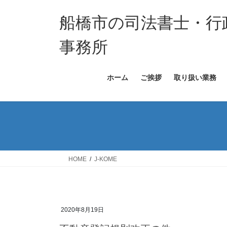
コ
ナ
ン
ビ
船橋市の司法書士・行
テ
ゲ
ン
ー
事務所
ツ
シ
へ
ョ
ホーム
ご挨拶
取り扱い業務
ス
ン
キ
に
ッ
移
プ
動
HOME
J-KOME
2020年8月19日