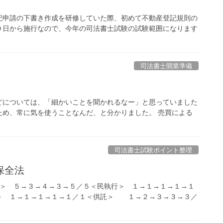
記申請の下書き作成を研修していた際、初めて不動産登記規則の
０日から施行なので、今年の司法書士試験の試験範囲になります
司法書士開業準備
どについては、「細かいことを聞かれるなー」と思っていました
ため、常に気を使うことなんだ、と分かりました。 売買による
司法書士試験ポイント整理
保全法
法＞ ５→３→４→３→５／５＜民執行＞ １→１→１→１→１
＞ １→１→１→１→１／１＜供託＞ １→２→３→３→３／