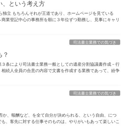
い、という考え方
ら独立 もちろんそれが王道であり、ホームページを見ている
→商業登記中心の事務所を順に３年位ずつ勤務し、見事にキャリ
司法書士業務での気づき
ち？
第３条により司法書士業務一般としての遺産分割協議書作成－行
、相続人全員の合意の内容で文書を作成する業務であって、紛争
司法書士業務での気づき
か否か、報酬など、を全て自分が決められる、という自由、につ
でも、客先に対する仕事そのものは、やりがいもあって楽しいこ