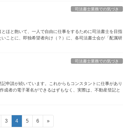
司法書士業務での気づき
ほとほと飽いて、一人で自由に仕事をするために司法書士を目指
たいことに、即独希望者向け（？）に、各司法書士会が「配属研
司法書士業務での気づき
登記申請が続いています。これからもコンスタントに仕事があり
て作成者の電子署名ができるはずもなく、実際は、不動産登記と
固
固
固
固
3
4
5
6
»
定
定
定
定
ペ
ペ
ペ
ペ