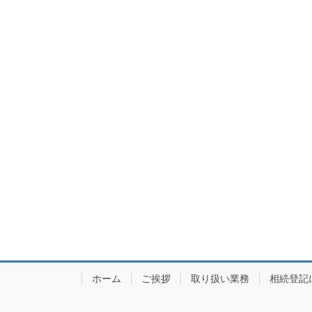
の
ー
ペ
ジ
ー
ジ
送
り
ホーム
ご挨拶
取り扱い業務
相続登記