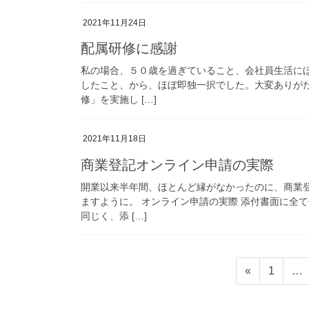
2021年11月24日
配属研修に感謝
私の場合、５０歳を過ぎていること、会社員生活に
したこと、から、ほぼ即独一択でした。大変ありが
修」を実施し […]
2021年11月18日
商業登記オンライン申請の実際
開業以来半年間、ほとんど縁がなかったのに、商業
ますように。 オンライン申請の実際 添付書面に全
同じく、添 […]
投
固
«
1
…
稿
定
ペ