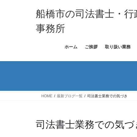
コ
ナ
ン
ビ
船橋市の司法書士・行
テ
ゲ
ン
ー
事務所
ツ
シ
へ
ョ
ホーム
ご挨拶
取り扱い業務
ス
ン
キ
に
ッ
移
プ
動
HOME
最新ブログ一覧
司法書士業務での気づき
司法書士業務での気づ