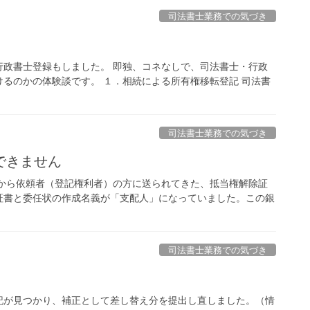
司法書士業務での気づき
行政書士登録もしました。 即独、コネなしで、司法書士・行政
るのかの体験談です。 １．相続による所有権移転登記 司法書
司法書士業務での気づき
できません
行から依頼者（登記権利者）の方に送られてきた、抵当権解除証
証書と委任状の作成名義が「支配人」になっていました。この銀
司法書士業務での気づき
記が見つかり、補正として差し替え分を提出し直しました。（情